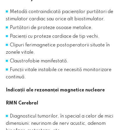
Trimite
Metodă contraindicată pacienților purtători de
Vezi politica de confidenţialitate
stimulator cardiac sau orice alt biostimulator.
Purtători de proteze osoase metalice.
Pacienți cu proteze cardiace de tip vechi.
Clipuri ferimagnetice postoperatorii situate în
zonele vitale.
Claustrofobie manifestată.
Funcții vitale instabile ce necesită monitorizare
continuă.
Indicații ale rezonanței magnetice nucleare
RMN Cerebral
Diagnosticul tumorilor, în special a celor de mici
dimensiuni: neurinom de nerv acustic, adenom