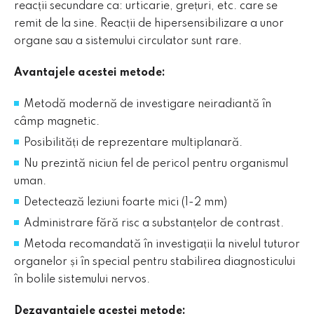
reacții secundare ca: urticarie, grețuri, etc. care se
Alegerea dumneavoastră privind modulele cookie
remit de la sine. Reacții de hipersensibilizare a unor
de pe acest site
organe sau a sistemului circulator sunt rare.
FIŞIERE COOKIE NECESARE
Aceste cookies sunt strict necesare pentru
Avantajele acestei metode:
funcţionarea site-ului și nu necesită acordul
vizitatorilor site-ului, fiind activate automat.
Metodă modernă de investigare neiradiantă în
Vizualizarea modulelor cookie necesare
câmp magnetic.
Posibilități de reprezentare multiplanară.
Vă rugăm să alegeţi care dintre fişierele cookie de
mai jos nu doriţi să fie utilizate în ce vă priveşte.
Nu prezintă niciun fel de pericol pentru organismul
uman.
FIŞIERE COOKIE DE ANALIZĂ
Detectează leziuni foarte mici (1-2 mm)
Aceste module cookie ne permit să analizăm modul de
folosire a paginii web, putând astfel să ne adaptăm
Administrare fără risc a substanțelor de contrast.
necesității userului prin îmbunătățirea permanentă a
Metoda recomandată în investigații la nivelul tuturor
website-ului nostru.
organelor și în special pentru stabilirea diagnosticului
Vizualizarea modulelor cookie de analiză
în bolile sistemului nervos.
ACCEPT TOATE FIȘIERELE COOKIE
Dezavantajele acestei metode: