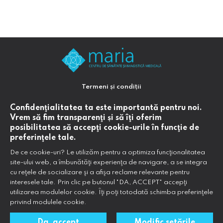
Termeni și condiții
Politica de confidențialitate
Confidenţialitatea ta este importantă pentru noi.
Vrem să fim transparenţi și să îţi oferim
Politica de utilizare a modulelor cookie
posibilitatea să accepţi cookie-urile în funcţie de
preferinţele tale.
Informare pentru pacienți despre prelucrarea datelor
De ce cookie-uri? Le utilizăm pentru a optimiza funcţionalitatea
site-ului web, a îmbunătăţi experienţa de navigare, a se integra
Sistem de management al calității SR EN ISO 9OO1/2O15
cu reţele de socializare şi a afişa reclame relevante pentru
interesele tale. Prin clic pe butonul "DA, ACCEPT" accepţi
Declaratie impozit
utilizarea modulelor cookie. Îţi poţi totodată schimba preferinţele
privind modulele cookie.
© 2026 - Clinica Maria | Toate drepturile rezervate
Da, accept
Modific setările