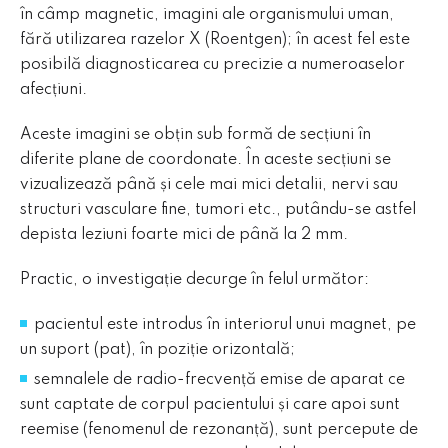
în câmp magnetic, imagini ale organismului uman,
fără utilizarea razelor X (Roentgen); în acest fel este
posibilă diagnosticarea cu precizie a numeroaselor
afecțiuni.
Aceste imagini se obțin sub formă de secțiuni în
diferite plane de coordonate. În aceste secțiuni se
vizualizează până și cele mai mici detalii, nervi sau
structuri vasculare fine, tumori etc., putându-se astfel
depista leziuni foarte mici de până la 2 mm.
Practic, o investigație decurge în felul următor:
pacientul este introdus în interiorul unui magnet, pe
un suport (pat), în poziție orizontală;
semnalele de radio-frecvență emise de aparat ce
sunt captate de corpul pacientului și care apoi sunt
reemise (fenomenul de rezonanță), sunt percepute de