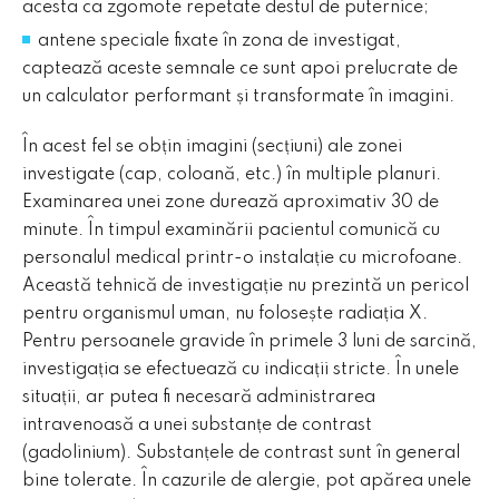
acesta ca zgomote repetate destul de puternice;
antene speciale fixate în zona de investigat,
captează aceste semnale ce sunt apoi prelucrate de
un calculator performant și transformate în imagini.
În acest fel se obțin imagini (secțiuni) ale zonei
investigate (cap, coloană, etc.) în multiple planuri.
Examinarea unei zone durează aproximativ 30 de
minute. În timpul examinării pacientul comunică cu
personalul medical printr-o instalație cu microfoane.
Această tehnică de investigație nu prezintă un pericol
pentru organismul uman, nu folosește radiația X.
Pentru persoanele gravide în primele 3 luni de sarcină,
investigația se efectuează cu indicații stricte. În unele
situații, ar putea fi necesară administrarea
intravenoasă a unei substanțe de contrast
(gadolinium). Substanțele de contrast sunt în general
bine tolerate. În cazurile de alergie, pot apărea unele