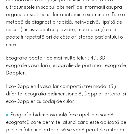
Metoda de investigație paraclinică ce utilizează
ultrasunetele în scopul obținerii de informații asupra
organelor și structurilor anatomice examinate. Este o
metodă de diagnostic rapidă, neinvazivă, lipsită de
riscuri (inclusiv pentru gravide și nou nascuți) care
poate fi repetată ori de câte ori starea pacientului o
Alegerea dumneavoastră privind modulele cookie
cere.
de pe acest site
Ecografia poate fi de mai multe feluri: 4D, 3D,
FIŞIERE COOKIE NECESARE
ecografie vasculară, ecografie de părți moi, ecografie
Aceste cookies sunt strict necesare pentru
Doppler.
funcţionarea site-ului și nu necesită acordul
vizitatorilor site-ului, fiind activate automat.
Eco-Dopplerul vascular comportă trei modalități
Vizualizarea modulelor cookie necesare
diferite: ecografia bidimensională, Doppler arterial și
Vă rugăm să alegeţi care dintre fişierele cookie de
eco-Doppler cu codaj de culori.
mai jos nu doriţi să fie utilizate în ce vă priveşte.
Ecografia bidimensională face apel la o sondă
FIŞIERE COOKIE DE ANALIZĂ
ecografică care permite, atunci când este aplicată pe
Aceste module cookie ne permit să analizăm modul de
piele în fața unei artere, să se vadă peretele anterior
folosire a paginii web, putând astfel să ne adaptăm