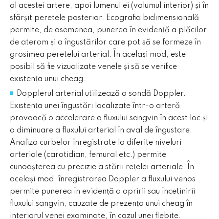
al acestei artere, apoi lumenul ei (volumul interior) și în
necesității userului prin îmbunătățirea permanentă a
website-ului nostru.
sfârșit peretele posterior. Ecografia bidimensională
Vizualizarea modulelor cookie de analiză
permite, de asemenea, punerea în evidență a plăcilor
de aterom și a îngustărilor care pot să se formeze în
ACCEPT TOATE FIȘIERELE COOKIE
grosimea peretelui arterial. În același mod, este
posibil să fie vizualizate venele și să se verifice
Trimite
existența unui cheag.
Dopplerul arterial utilizează o sondă Doppler.
Vezi politica de confidenţialitate
Existența unei îngustări localizate într-o arteră
provoacă o accelerare a fluxului sangvin în acest loc și
o diminuare a fluxului arterial în aval de îngustare.
Analiza curbelor înregistrate la diferite niveluri
arteriale (carotidian, femural etc.) permite
cunoașterea cu precizie a stării rețelei arteriale. În
același mod, înregistrarea Doppler a fluxului venos
permite punerea în evidență a opririi sau încetinirii
fluxului sangvin, cauzate de prezența unui cheag în
interiorul venei examinate, în cazul unei flebite.