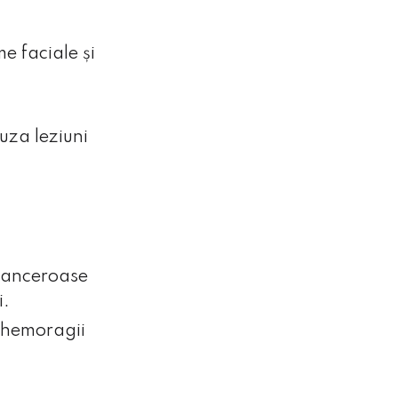
me faciale și
uza leziuni
 canceroase
i.
i hemoragii