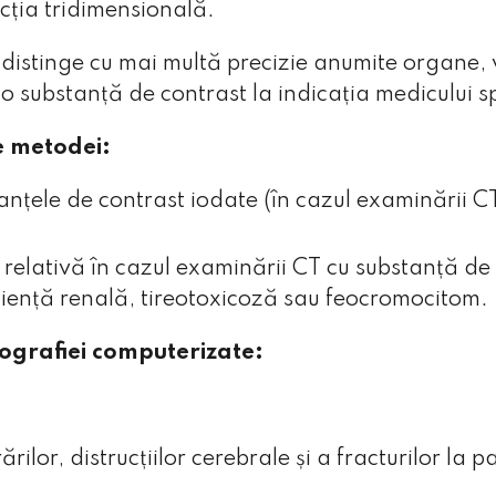
ucția tridimensională.
i distinge cu mai multă precizie anumite organe, 
 substanță de contrast la indicația medicului sp
nd modulele cookie de pe acest site
e metodei:
NECESARE
tanțele de contrast iodate (în cazul examinării C
ict necesare pentru funcţionarea site-ului și nu necesită acordul
r cookie necesare
 relativă în cazul examinării CT cu substanță de 
iciență renală, tireotoxicoză sau feocromocitom.
fişierele cookie de mai jos nu doriţi să fie utilizate în ce 
mografiei computerizate:
E ANALIZĂ
ne permit să analizăm modul de folosire a paginii web, pu
rin îmbunătățirea permanentă a website-ului nostru.
r cookie de analiză
ilor, distrucțiilor cerebrale și a fracturilor la pac
IERELE COOKIE