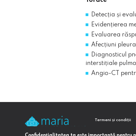
Torace
Detecția și eva
Evidențierea me
Evaluarea răspu
Afecțiuni pleura
Diagnosticul pn
interstițiale pulm
Angio-CT pentru
Termeni și condiții
Politica de confidenț
Confidenţialitatea ta este importantă pentru noi