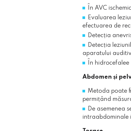
În AVC ischemic
Trimite
Evaluarea leziun
efectuarea de rec
Vezi politica de confidenţialitat
Detecția anevri
Detecția leziuni
aparatului auditiv
În hidrocefalee 
Abdomen și pelv
Metoda poate fi 
permițând măsurar
De asemenea se 
intraabdominale 