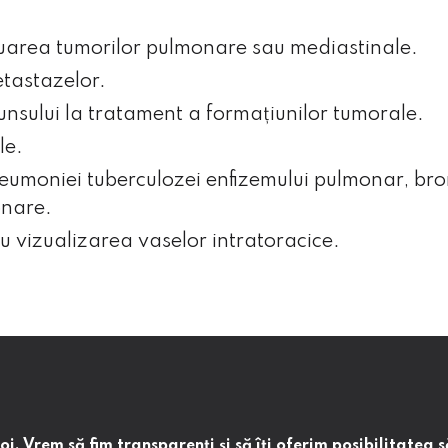
luarea tumorilor pulmonare sau mediastinale.
tastazelor.
nsului la tratament a formațiunilor tumorale.
le.
eumoniei tuberculozei enfizemului pulmonar, bron
onare.
 vizualizarea vaselor intratoracice.
ialitate
. Vrem să fim transparenţi și să îţi oferim posibilitatea să