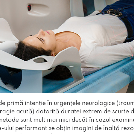
 de primă intenție în urgențele neurologice (tra
ragie acută) datorită duratei extrem de scurte
 metode sunt mult mai mici decât în cazul exami
-ului performant se obțin imagini de înaltă rezol