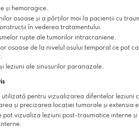
e și hemoragice.
ilor osoase și a părților moi la pacienții cu trau
onstrucții în vederea tratamentului.
e
smelor rupte ale tumorilor intracraniene.
lor osoase de la nivelul osului temporal ce pot ca
.
și leziuni ale sinusurilor paranazale.
is
utilizată pentru vizualizarea diferitelor leziuni
ea și precizarea locației tumorale și extensia e
pot vizualiza leziuni post-traumatice interne ș
interne.