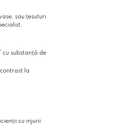
vase, sau țesuturi
ecialist.
T cu substanță de
 vizitatorilor site-ului, fiind
contrast la
vă priveşte.
tând astfel să ne adaptăm
ienții cu injurii