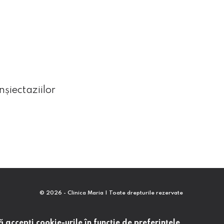
șiectaziilor
© 2026 - Clinica Maria | Toate drepturile rezervate
 accepţi cookie-urile în funcţie de preferinţele