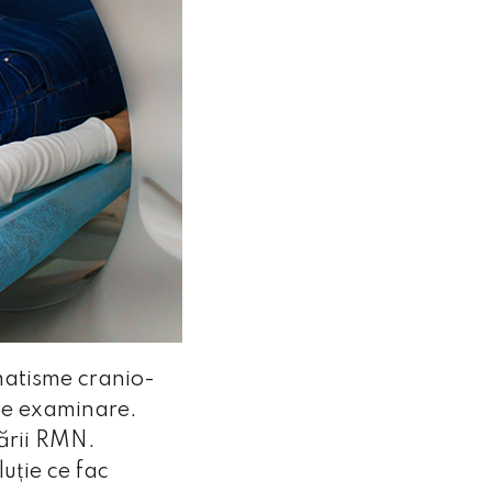
umatisme cranio-
 de examinare.
nării RMN.
uție ce fac